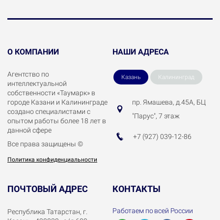
О КОМПАНИИ
НАШИ АДРЕСА
Агентство по
Казань
Калининград
интеллектуальной
собственности «Таумарк» в
ул. Фрунзе, д. 6, офис 14
городе Казани и Калининграде
пр. Ямашева, д.45А, БЦ
создано специалистами с
"Парус", 7 этаж
опытом работы более 18 лет в
+7 (900) 569-08-88
данной сфере
+7 (927) 039-12-86
Все права защищены ©
Политика конфиденциальности
ПОЧТОВЫЙ АДРЕС
КОНТАКТЫ
Работаем по всей России
Республика Татарстан, г.